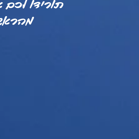
תורידו לכם 
מהראש